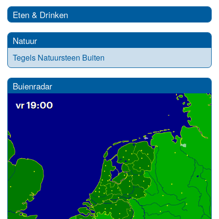
Eten & Drinken
Natuur
Tegels Natuursteen Buiten
Buienradar